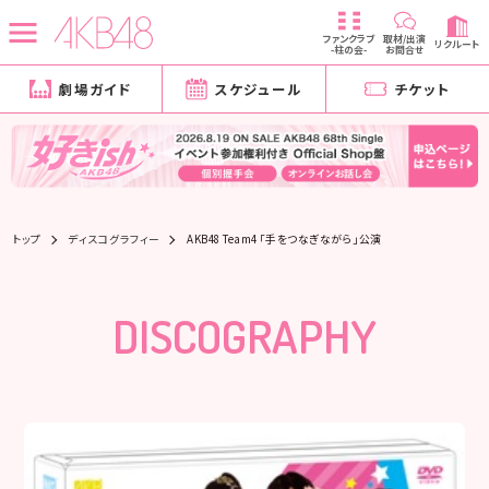
ファンクラブ
取材/出演
リクルート
-柱の会-
お問合せ
劇場ガイド
スケジュール
チケット
トップ
ディスコグラフィー
AKB48 Team4 「手をつなぎながら」公演
DISCOGRAPHY