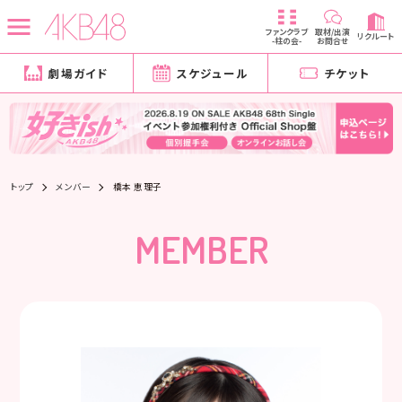
ファンクラブ
取材/出演
リクルート
-柱の会-
お問合せ
劇場ガイド
スケジュール
チケット
トップ
メンバー
橋本 恵理子
MEMBER