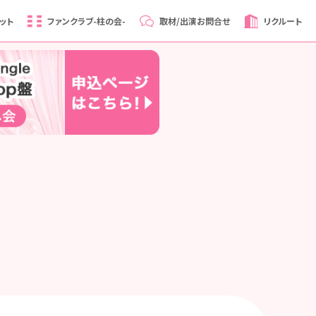
ット
ファンクラブ
-柱の会-
取材/出演
お問合せ
リクルート