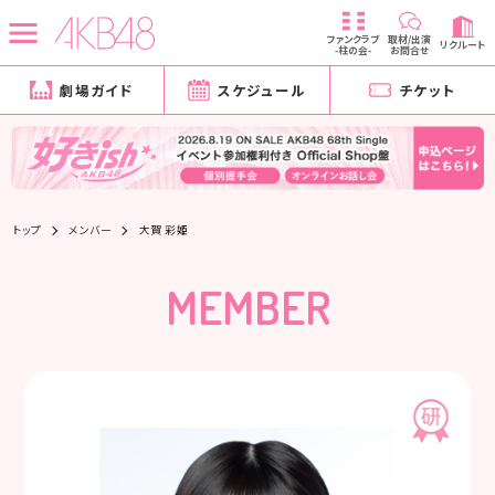
ファンクラブ
取材/出演
リクルート
-柱の会-
お問合せ
劇場ガイド
スケジュール
チケット
トップ
メンバー
大賀 彩姫
MEMBER