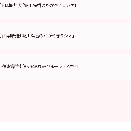
】FM軽井沢「坂川陽香のかがやきラジオ」
香】山梨放送「坂川陽香のかがやきラジオ」
・徳永羚海】「AKB48れみひゅーレディオ!!」