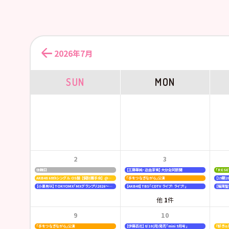
2026年7月
SUN
MON
2
3
休館日
【工藤華純・迫由芽実】大分合同新聞
「ＲＥＳ
AKB48 68thシングル OS盤 【個別握手会】 @パシフィコ横浜
「手をつなぎながら」公演
【小栗有以】TOKYOMX「MXグランプリ2026～異端芸人決定戦～」
【AKB48】TBS「CDTV ライブ! ライブ!」
他
1
件
9
10
「手をつなぎながら」公演
【伊藤百花】8/10(月)発売「mini 9月号」