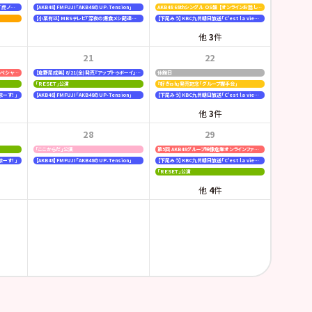
【行天優莉奈・新井彩永】ラジオNIKKEI「虎ノ門 トレンド経済研究所」
【AKB48】FMFUJI「AKB48のUP-Tension」
AKB48 68thシングル OS盤 【オンラインお話し会】
【小栗有以】MBSテレビ「深夜の爆食メシ配達員ジャンボ」
【下尾みう】KBC九州朝日放送「C'est la vie〜いのちの声を伝えたい〜」
他
3
件
21
22
日本ハムファイターズ〈AFTER GAME〉スペシャルライブ
【倉野尾成美】8/21(金)発売『アップトゥボーイ』連載なるティットコレクション
休館日
「ＲＥＳＥＴ」公演
『好きish』発売記念「グループ握手会」
まーす！」
【AKB48】FMFUJI「AKB48のUP-Tension」
【下尾みう】KBC九州朝日放送「C'est la vie〜いのちの声を伝えたい〜」
他
3
件
28
29
「ここからだ」公演
第5回 AKB48グループ映像倉庫オンラインファンミーティング
まーす！」
【AKB48】FMFUJI「AKB48のUP-Tension」
【下尾みう】KBC九州朝日放送「C'est la vie〜いのちの声を伝えたい〜」
「ＲＥＳＥＴ」公演
他
4
件