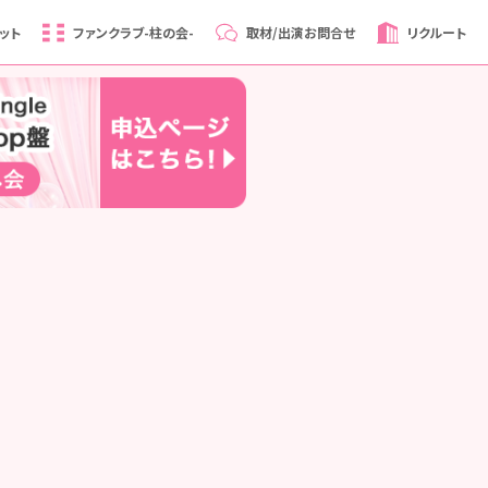
ット
ファンクラブ
-柱の会-
取材/出演
お問合せ
リクルート