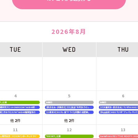
2026年8月
TUE
WED
THU
4
5
6
ＥＴ」公演
休館日
休館日
【19期20期研究生】SHOWROOM「AKB48研究生パレット 〜多彩な魅力をお届け〜」
【新井彩永・伊藤百花】文化放送「矢吹奈子のレコメン！」
【福岡聖菜】渋谷クロスFM「AKB48福岡聖菜の あなたに福を届けますらじお☆」
【小栗有以】BSテレ東「ドライな同期の溺愛癖」
【秋山由奈】MBSラジオ「アッパレやって
他
2
件
他
2
件
11
12
13
『好きish』発売記念 リミスタインターネットサイン会
「ＲＥＳＥＴ」公演
GarinPeiro FES 『THE ROOTS 202