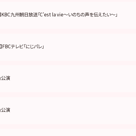
KBC九州朝日放送「C'est la vie〜いのちの声を伝えたい〜」
】FBCテレビ「にじパレ」
」公演
」公演