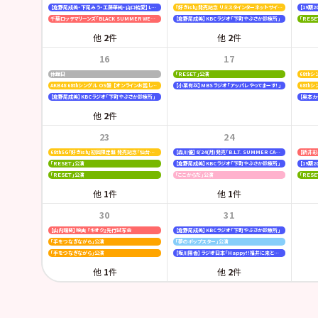
【倉野尾成美・下尾みう・工藤華純・山口結愛】LOVE FM「AKB48九州放送部！」
『好きish』発売記念 リミスタインターネットサイン会
千葉ロッテマリーンズ「BLACK SUMMER WEEK supported by クーリッシュ」
【倉野尾成美】KBCラジオ「下町やぶさか診療所」
「ＲＥＳ
他
2
件
他
2
件
16
17
休館日
「ＲＥＳＥＴ」公演
AKB48 68thシングル OS盤 【オンラインお話し会】
【小栗有以】MBSラジオ「アッパレやってまーす！」
68th
【倉野尾成美】KBCラジオ「下町やぶさか診療所」
【奥本カイリ
他
2
件
23
24
68thSG『好きish』初回限定盤 発売記念「仙台握手会」
【森川優】8/24(月)発売「B.L.T. SUMMER CANDY 2026」
「ＲＥＳＥＴ」公演
【倉野尾成美】KBCラジオ「下町やぶさか診療所」
「ＲＥＳＥＴ」公演
「ここからだ」公演
「ＲＥＳ
他
1
件
他
1
件
30
31
【山内瑞葵】映画 『キオク』先行試写会
【倉野尾成美】KBCラジオ「下町やぶさか診療所」
「手をつなぎながら」公演
「夢のポップスター」公演
「手をつなぎながら」公演
【坂川陽香】ラジオ日本「Happy!!福井に来とっけの～」
他
1
件
他
2
件