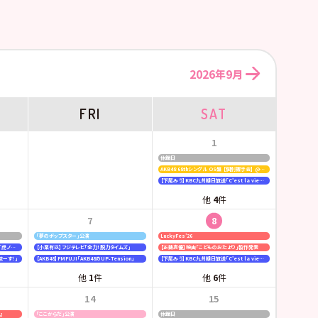
2026年9月
FRI
SAT
1
休館日
AKB48 68thシングル OS盤 【個別握手会】 @パシフィコ横浜
【下尾みう】KBC九州朝日放送「C'est la vie〜いのちの声を伝えたい〜」
他
4
件
7
8
「夢のポップスター」公演
LuckyFes’26
【行天優莉奈・新井彩永】ラジオNIKKEI「虎ノ門 トレンド経済研究所」
【小栗有以】フジテレビ「全力！脱力タイムズ」
【正鋳真優】映画「こどものおたより」製作発表
まーす！」
【AKB48】FMFUJI「AKB48のUP-Tension」
【下尾みう】KBC九州朝日放送「C'est la vie〜いのちの声を伝えたい〜」
他
1
件
他
6
件
14
15
6』
「ここからだ」公演
休館日