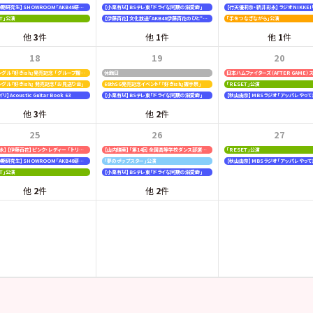
【19期20期研究生】SHOWROOM「AKB48研究生パレット 〜多彩な魅力をお届け〜」
【小栗有以】BSテレ東「ドライな同期の溺愛癖」
ＥＴ」公演
【伊藤百花】文化放送「AKB48伊藤百花のひと“花”咲かせたいっ！」
「手をつなぎながら」公演
他
3
件
他
1
件
他
1
件
18
19
20
68thシングル『好きish』発売記念 「グループ握手会」
休館日
シングル『好きish』 発売記念「お見送り会」
68thSG発売記念イベント「『好きish』握手祭」
「ＲＥＳＥＴ」公演
】Acoustic Guitar Book 63
【小栗有以】BSテレ東「ドライな同期の溺愛癖」
【秋山由奈】MBSラジオ「アッパレやって
他
3
件
他
2
件
25
26
27
【新井彩永】【伊藤百花】ピンク・レディー 「トリビュートコンサート」
【山内瑞葵】「第14回 全国高等学校ダンス部選手権」
「ＲＥＳＥＴ」公演
【19期20期研究生】SHOWROOM「AKB48研究生パレット 〜多彩な魅力をお届け〜」
「夢のポップスター」公演
【秋山由奈】MBSラジオ「アッパレやって
ＥＴ」公演
【小栗有以】BSテレ東「ドライな同期の溺愛癖」
他
2
件
他
2
件