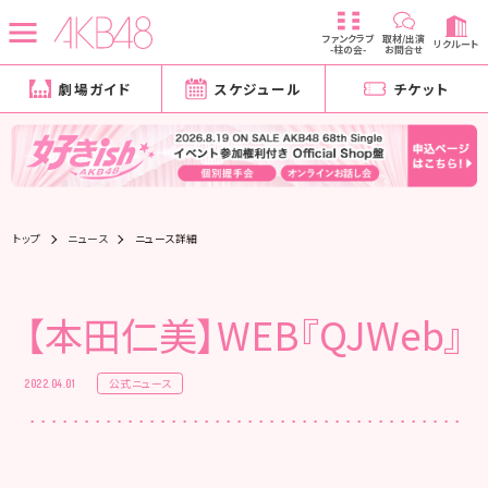
ファンクラブ
取材/出演
リクルート
-柱の会-
お問合せ
劇場ガイド
スケジュール
チケット
トップ
ニュース
ニュース詳細
【本田仁美】WEB『QJWeb』
公式ニュース
2022.04.01