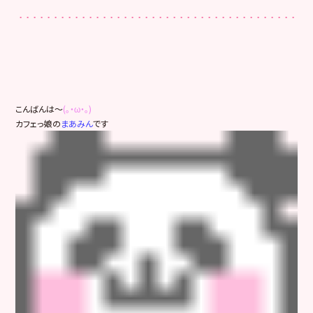
こんばんは～
(｡・ω・｡)
カフェっ娘の
まあみん
です