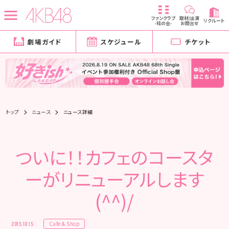
ファンクラブ
取材/出演
リクルート
-柱の会-
お問合せ
劇場ガイド
スケジュール
チケット
トップ
ニュース
ニュース詳細
ついに！！カフェのコースタ
ーがリニューアルします
(^^)/
Cafe & Shop
2015.10.15