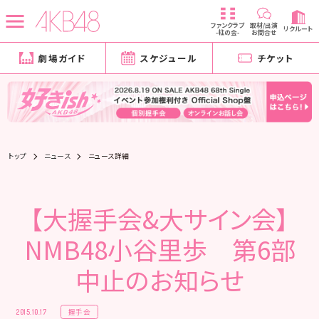
ファンクラブ
取材/出演
リクルート
-柱の会-
お問合せ
劇場ガイド
スケジュール
チケット
トップ
ニュース
ニュース詳細
【大握手会&大サイン会】
NMB48小谷里歩 第6部
中止のお知らせ
握手会
2015.10.17