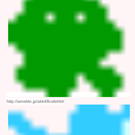
http://ameblo.jp/akb48cafehkt/