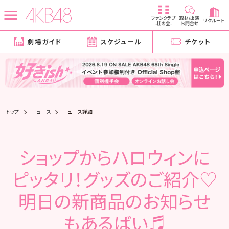
ファンクラブ
取材/出演
リクルート
-柱の会-
お問合せ
劇場ガイド
スケジュール
チケット
トップ
ニュース
ニュース詳細
ショップからハロウィンに
ピッタリ！グッズのご紹介♡
明日の新商品のお知らせ
もあるばい♬