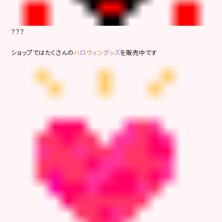
？？？
ショップではたくさんの
ハ
ロ
ウ
ィ
ン
グ
ッ
ズ
を販売中です