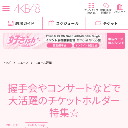
ファンクラブ
取材/出演
リクルート
-柱の会-
お問合せ
劇場ガイド
スケジュール
チケット
トップ
ニュース
ニュース詳細
握手会やコンサートなどで
大活躍のチケットホルダー
特集☆
Cafe & Shop
2015.10.25