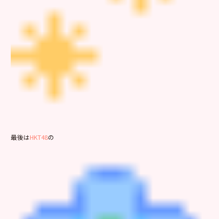
最後は
HKT48
の