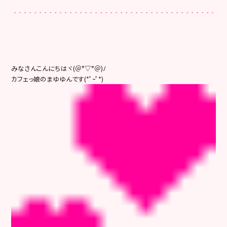
みなさんこんにちはヾ(＠°▽°＠)ﾉ
カフェっ娘のまゆゆんです(*ﾟｰﾟ*)