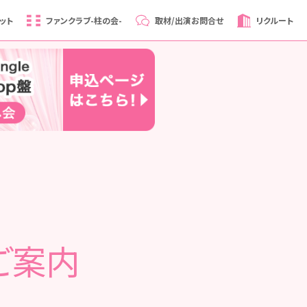
ット
ファンクラブ
-柱の会-
取材/出演
お問合せ
リクルート
ご案内