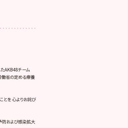
AKB48チーム
労働省の定める療養
ことを 心よりお詫び
染予防および感染拡大