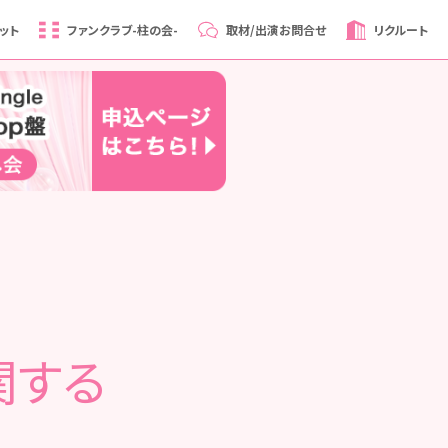
ット
ファンクラブ
-柱の会-
取材/出演
お問合せ
リクルート
関する