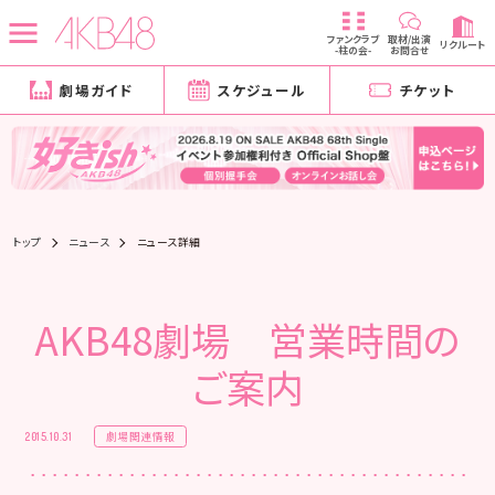
ファンクラブ
取材/出演
リクルート
-柱の会-
お問合せ
劇場ガイド
スケジュール
チケット
トップ
ニュース
ニュース詳細
AKB48劇場 営業時間の
ご案内
劇場関連情報
2015.10.31