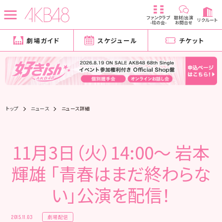
ファンクラブ
取材/出演
リクルート
-柱の会-
お問合せ
劇場ガイド
スケジュール
チケット
トップ
ニュース
ニュース詳細
11月3日（火）14:00～ 岩本
輝雄 「青春はまだ終わらな
い」公演を配信！
劇場配信
2015.11.03