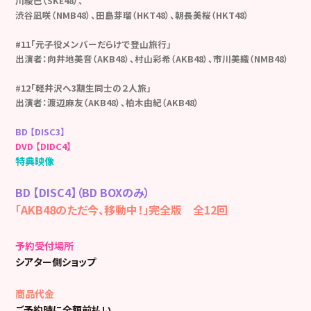
川綾巴（SKE48）、
渋谷凪咲（NMB48）、田島芽瑠（HKT48）、朝長美桜（HKT48）
#11「元子役メンバーだらけで登山旅行」
出演者：向井地美音（AKB48）、村山彩希（AKB48）、市川美織（NMB48）
#12「軽井沢へ3期生同士の２人旅」
出演者：渡辺麻友（AKB48）、柏木由紀（AKB48）
BD 【DISC3】
DVD 【DIDC4】
特典映像
BD 【DISC4】（BD BOXのみ）
「AKB48のただ今、移動中！」完全版 全12回
予約受付場所
シアター側ショップ
商品代金
ご予約時に全額前払い