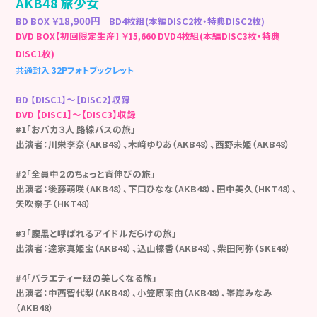
AKB48 旅少女
BD BOX ￥
18,900
円
BD4枚組(本編DISC2枚・特典DISC2枚)
DVD BOX【初回限定生産
DVD4枚組(本編DISC3枚・特典
】 ￥15,660
DISC1枚)
共通封入 32Pフォトブックレット
BD 【DISC1】～【DISC2】収録
DVD 【DISC1】～【DISC3】収録
#1「おバカ３人 路線バスの旅」
出演者：川栄李奈（AKB48）、木﨑ゆりあ（AKB48）、西野未姫（AKB48）
#2「全員中２のちょっと背伸びの旅」
出演者：後藤萌咲（AKB48）、下口ひなな（AKB48）、田中美久（HKT48）、
矢吹奈子（HKT48）
#3「腹黒と呼ばれるアイドルだらけの旅」
出演者：達家真姫宝（AKB48）、込山榛香（AKB48）、柴田阿弥（SKE48）
#4「バラエティー班の美しくなる旅」
出演者：中西智代梨（AKB48）、小笠原茉由（AKB48）、峯岸みなみ
（AKB48）