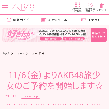
ファンクラブ
取材/出演
リクルート
-柱の会-
お問合せ
劇場ガイド
スケジュール
チケット
トップ
ニュース
ニュース詳細
11/6（金）よりAKB48旅少
女のご予約を開始します☆
Cafe & Shop
2015.11.06