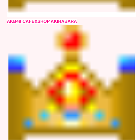
AKB48 CAFE&SHOP AKIHABARA