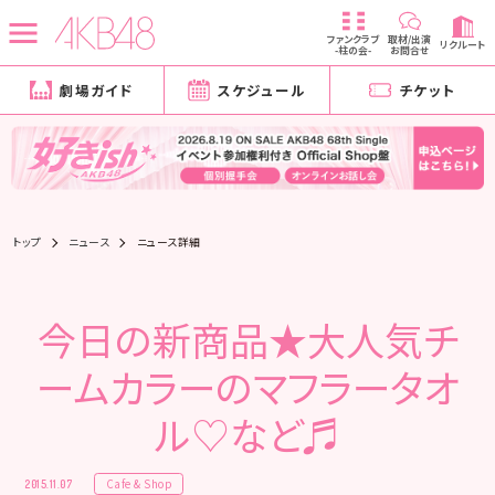
ファンクラブ
取材/出演
リクルート
-柱の会-
お問合せ
劇場ガイド
スケジュール
チケット
トップ
ニュース
ニュース詳細
今日の新商品★大人気チ
ームカラーのマフラータオ
ル♡など♬
Cafe & Shop
2015.11.07