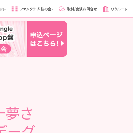
ット
ファンクラブ
-柱の会-
取材/出演
お問合せ
リクルート
十夢さ
デーグ