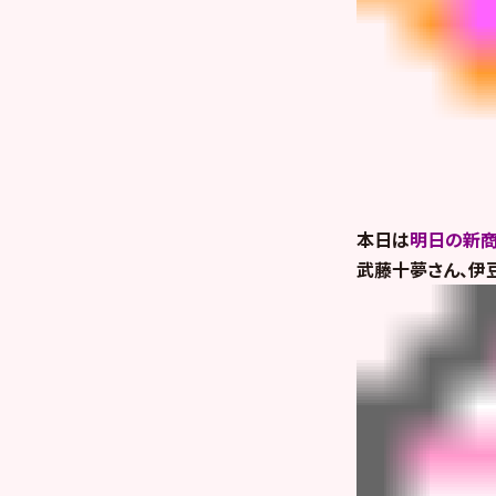
本日は
明日の新
武藤十夢さん、伊