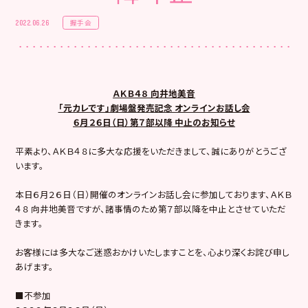
握手会
2022.06.26
ＡＫＢ４８ 向井地美音
「元カレです」劇場盤発売記念 オンラインお話し会
６月２６日（日）第７部以降 中止のお知らせ
平素より、ＡＫＢ４８に多大な応援をいただきまして、誠にありがとうござ
います。
本日６月２６日（日）開催のオンラインお話し会に参加しております、ＡＫＢ
４８ 向井地美音ですが、諸事情のため第７部以降を中止とさせていただ
きます。
お客様には多大なご迷惑おかけいたしますことを、心より深くお詫び申し
あげます。
■不参加