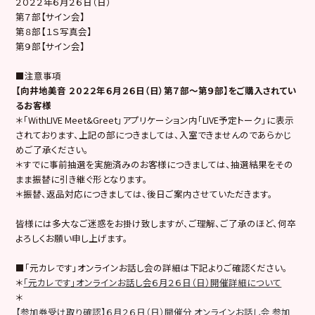
２０２２年６月２６日（日）
第７部【サイン会】
第８部【１Ｓ写真会】
第９部【サイン会】
■注意事項
【向井地美音 ２０２２年６月２６日（日）第７部～第９部】をご購入されてい
るお客様
＊「WithLIVE Meet&Greet」アプリケーション内「LIVE予定トーク」に表示
されております、上記の部につきましては、入室できませんのであらかじ
めご了承ください。
＊すでに事前抽選を実施済みのお客様につきましては、抽選結果をその
まま振替に引き継ぐ形となります。
＊振替、返品対応につきましては、後日ご案内させていただきます。
皆様には多大なご迷惑をお掛け致しますが、ご理解、ご了承のほど、何卒
よろしくお願い申し上げます。
■「元カレです」オンラインお話し会の詳細は下記よりご確認ください。
＊
「元カレです」オンラインお話し会６月２６日（日）開催詳細について
＊
【参加券受け取り確認】６月２６日（日）開催分 オンラインお話し会 参加