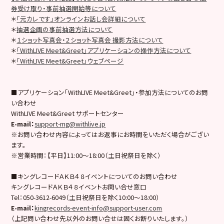
券受け取り・事前抽選開始等について
＊
「元カレです」オンラインお話し会詳細について
＊
抽選企画の事前抽選方法について
＊
１ショット写真会・２ショット写真会 撮影方法について
＊
「WithLIVE Meet&Greet」アプリケーションの操作方法について
＊
「WithLIVE Meet&Greet」ウェブページ
■アプリケーション「WithLIVE Meet&Greet」・参加方法についてのお問
い合わせ
WithLIVE Meet&Greet サポートセンター
E-mail
：
support-mg@withlive.jp
※お問い合わせ内容によってはお返事にお時間をいただく場合がござい
ます。
※営業時間：【平日】11:00〜18:00（土日祝祭日を除く）
■キングレコードＡＫＢ４８イベントについてのお問い合わせ
キングレコードＡＫＢ４８イベントお問い合せ窓口
Tel：050-3612-6049（土日祝祭日を除く10:00〜18:00）
E-mail
：
kingrecords-event-info@support-user.com
（上記問い合わせ先以外のお問い合せは固くお断りいたします。）