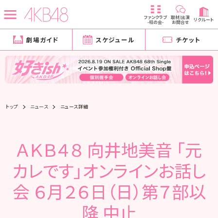
ファンクラブ
取材/出演
リクルート
-柱の会-
お問合せ
劇場ガイド
スケジュール
チケット
トップ
ニュース
ニュース詳細
ＡＫＢ４８ 向井地美音 「元
カレです」オンラインお話し
会 ６月２６日（日）第７部以
降 中止