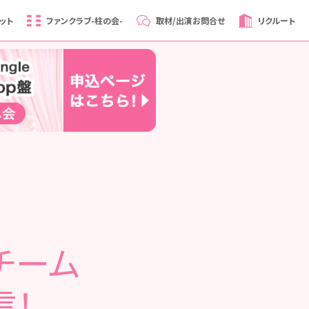
ット
ファンクラブ
-柱の会-
取材/出演
お問合せ
リクルート
口チーム
信！