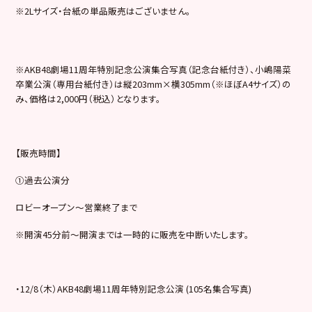
※2Lサイズ・台紙の単品販売はございません。
※AKB48劇場11周年特別記念公演集合写真（記念台紙付き）、小嶋陽菜
卒業公演（専用台紙付き）は縦203mm×横305mm（※ほぼA4サイズ）の
み、価格は2,000円（税込）となります。
【販売時間】
①過去公演分
ロビーオープン～営業終了まで
※開演45分前～開演までは一時的に販売を中断いたします。
・12/8（木）AKB48劇場11周年特別記念公演 (105名集合写真)