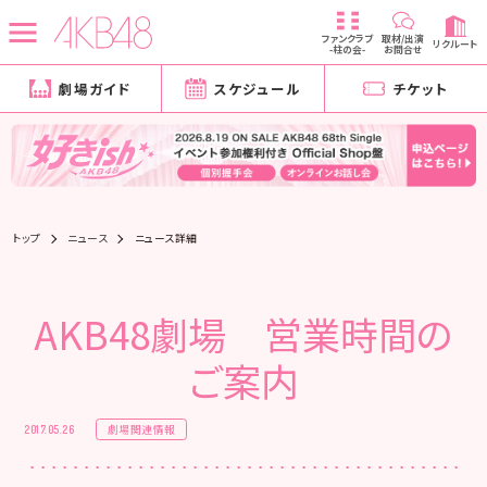
ファンクラブ
取材/出演
リクルート
-柱の会-
お問合せ
劇場ガイド
スケジュール
チケット
トップ
ニュース
ニュース詳細
AKB48劇場 営業時間の
ご案内
劇場関連情報
2017.05.26