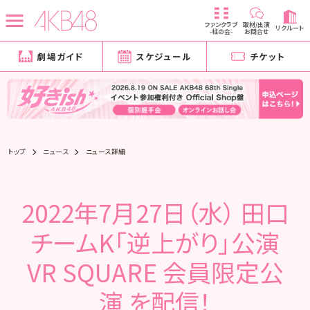
ファンクラブ
取材/出演
リクルート
-柱の会-
お問合せ
劇場ガイド
スケジュール
チケット
トップ
ニュース
ニュース詳細
2022年7月27日（水） 田口
チームK「逆上がり」公演
VR SQUARE 会員限定公
演 を配信！