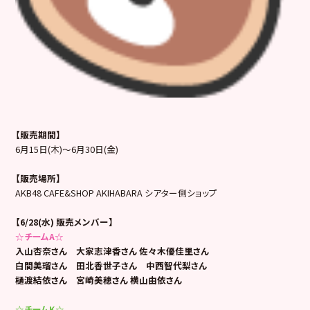
【販売期間】
6月15日(木)～6月30日(金)
【販売場所】
AKB48 CAFE&SHOP AKIHABARA シアター側ショップ
【6/28(水) 販売メンバー】
☆チームA☆
入山杏奈さん 大家志津香さん 佐々木優佳里さん
白間美瑠さん 田北香世子さん 中西智代梨さん
樋渡結依さん 宮崎美穂さん 横山由依さん
☆チームK☆