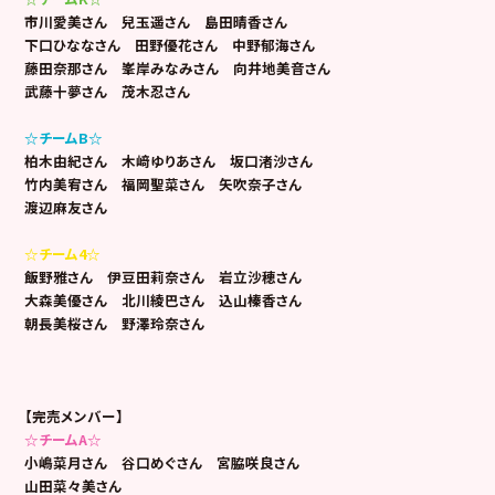
市川愛美さん 兒玉遥さん 島田晴香さん
下口ひななさん 田野優花さん 中野郁海さん
藤田奈那さん 峯岸みなみさん 向井地美音さん
武藤十夢さん 茂木忍さん
☆チームB☆
柏木由紀さん 木﨑ゆりあさん 坂口渚沙さん
竹内美宥さん 福岡聖菜さん 矢吹奈子さん
渡辺麻友さん
☆チーム4☆
飯野雅さん 伊豆田莉奈さん 岩立沙穂さん
大森美優さん 北川綾巴さん 込山榛香さん
朝長美桜さん 野澤玲奈さん
【完売メンバー】
☆チームA☆
小嶋菜月さん 谷口めぐさん 宮脇咲良さん
山田菜々美さん