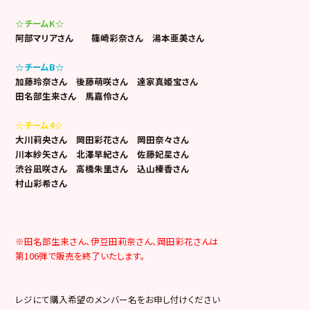
☆チームK☆
阿部マリアさん 篠崎彩奈さん 湯本亜美さん
☆チームB☆
加藤玲奈さん 後藤萌咲さん 達家真姫宝さん
田名部生来さん 馬嘉伶さん
☆チーム4☆
大川莉央さん 岡田彩花さん 岡田奈々さん
川本紗矢さん 北澤早紀さん 佐藤妃星さん
渋谷凪咲さん 高橋朱里さん 込山榛香さん
村山彩希さん
※田名部生来さん、伊豆田莉奈さん、岡田彩花さんは
第106弾で販売を終了いたします。
レジにて購入希望のメンバー名をお申し付けください