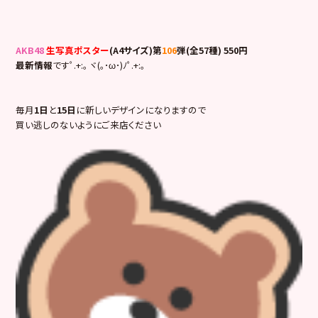
AKB48
生写真ポスター
(A4サイズ)第
106
弾(全57種) 550円
最新情報
ですﾟ.+:｡ ヾ(｡･ω･)ﾉﾟ.+:｡
毎月
1日
と
15日
に新しいデザインになりますので
買い逃しのないようにご来店ください