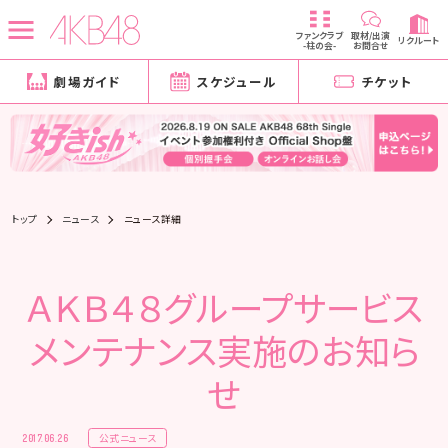
ファンクラブ
取材/出演
リクルート
-柱の会-
お問合せ
劇場ガイド
スケジュール
チケット
トップ
ニュース
ニュース詳細
ＡＫＢ４８グループサービス
メンテナンス実施のお知ら
せ
公式ニュース
2017.06.26