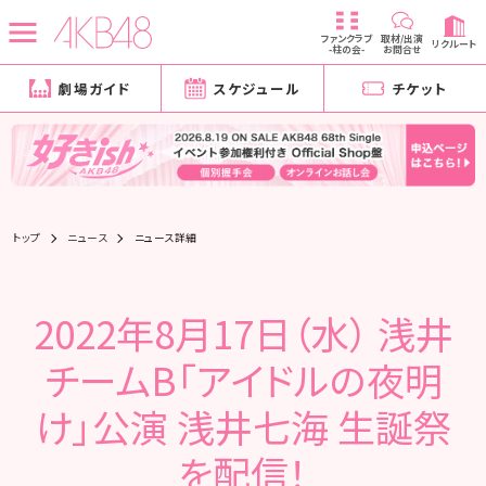
ファンクラブ
取材/出演
リクルート
-柱の会-
お問合せ
劇場ガイド
スケジュール
チケット
トップ
ニュース
ニュース詳細
2022年8月17日（水） 浅井
チームB「アイドルの夜明
け」公演 浅井七海 生誕祭
を配信！