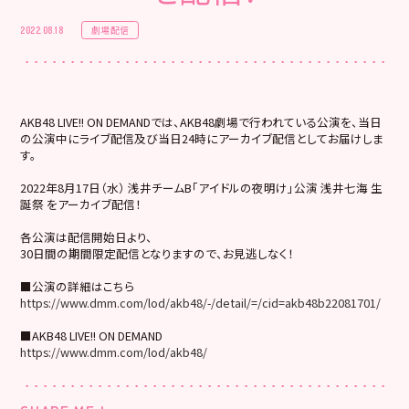
劇場配信
2022.08.18
AKB48 LIVE!! ON DEMANDでは、AKB48劇場で行われている公演を、当日
の公演中にライブ配信及び当日24時にアーカイブ配信としてお届けしま
す。
2022年8月17日（水） 浅井チームB「アイドルの夜明け」公演 浅井七海 生
誕祭 をアーカイブ配信！
各公演は配信開始日より、
30日間の期間限定配信となりますので、お見逃しなく！
■公演の詳細はこちら
https://www.dmm.com/lod/akb48/-/detail/=/cid=akb48b22081701/
■AKB48 LIVE!! ON DEMAND
https://www.dmm.com/lod/akb48/