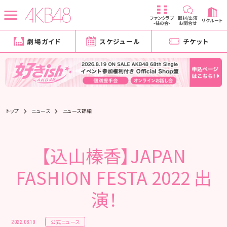
ファンクラブ
取材/出演
リクルート
-柱の会-
お問合せ
劇場ガイド
スケジュール
チケット
トップ
ニュース
ニュース詳細
【込山榛香】JAPAN
FASHION FESTA 2022 出
演！
公式ニュース
2022.08.19