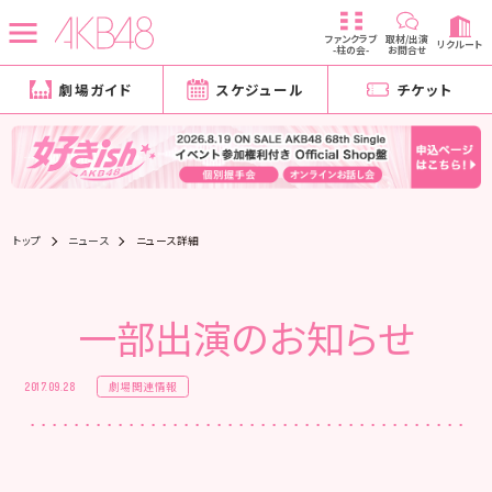
ファンクラブ
取材/出演
リクルート
-柱の会-
お問合せ
劇場ガイド
スケジュール
チケット
トップ
ニュース
ニュース詳細
一部出演のお知らせ
劇場関連情報
2017.09.28