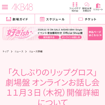
ファンクラブ
取材/出演
リクルート
-柱の会-
お問合せ
劇場ガイド
スケジュール
チケット
トップ
ニュース
ニュース詳細
「久しぶりのリップグロス」
劇場盤 オンラインお話し会
１１月３日（木祝）開催詳細
について