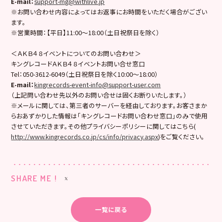
E-mail
：
support-mg@withlive.jp
※お問い合わせ内容によってはお返事にお時間をいただく場合がござい
ます。
※営業時間：【平日】11:00〜18:00（土日祝祭日を除く）
＜ＡＫＢ４８イベントについてのお問い合わせ＞
キングレコードＡＫＢ４８イベントお問い合せ窓口
Tel：050-3612-6049（土日祝祭日を除く10:00〜18:00）
E-mail
：
kingrecords-event-info@support-user.com
（上記問い合わせ先以外のお問い合せは固くお断りいたします。）
※メールに関しては、第三者のサーバーを経由しております。お客さまか
らおあずかりした情報は「キングレコードお問い合わせ窓口」のみで使用
させていただきます。その他プライバシーポリシーに関してはこちら(
http://www.kingrecords.co.jp/cs/info/privacy.aspx
)をご覧ください。
SHARE ME !
一覧に戻る