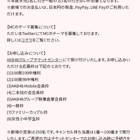
※未就学児1名に付き一般の方1名の付き添いが必要となります。
※劇場でのお支払いは、日本円の現金、PayPay、LINE Payがご利用いた
だけます。
【MCのテーマ募集について】
ただいまTwitterにてMCのテーマを募集しております。
詳しくは
コチラ
をご覧ください。
【お申し込みについて】
AKB48グループチケットセンター
にて受け付けいたします。お申し込みい
ただける応募枠は下記のとおりです。
(1)100発100中権利
(2)100発98中権利
(3)AKB48 Mobile会員枠
(4)二本柱の会会員枠
(5)AKB48グループ映像倉庫会員枠
(6)一般枠
(7)ファミリーカップル枠
(8)女性小中学生枠
※劇場の定員は250名です。キャンセル待ち当選は1番～100番まで発行
いたします。ご希望の方はチケットセンターでのお申し込み時に手続きを