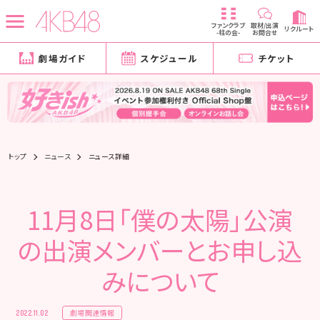
ファンクラブ
取材/出演
リクルート
-柱の会-
お問合せ
劇場ガイド
スケジュール
チケット
トップ
ニュース
ニュース詳細
11月8日「僕の太陽」公演
の出演メンバーとお申し込
みについて
劇場関連情報
2022.11.02