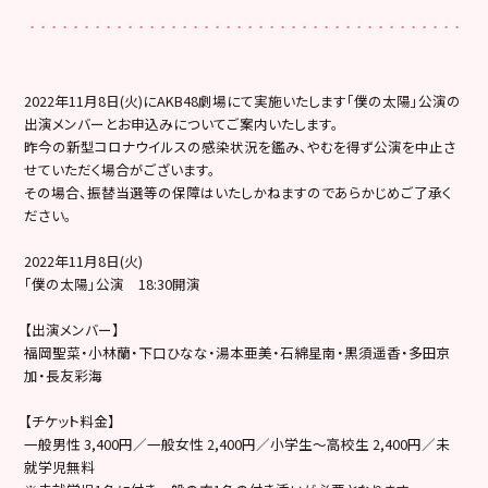
2022年11月8日(火)にAKB48劇場にて実施いたします「僕の太陽」公演の
出演メンバーとお申込みについてご案内いたします。
昨今の新型コロナウイルスの感染状況を鑑み、やむを得ず公演を中止さ
せていただく場合がございます。
その場合、振替当選等の保障はいたしかねますのであらかじめご了承く
ださい。
2022年11月8日(火)
「僕の太陽」公演 18:30開演
【出演メンバー】
福岡聖菜・小林蘭・下口ひなな・湯本亜美・石綿星南・黒須遥香・多田京
加・長友彩海
【チケット料金】
一般男性 3,400円／一般女性 2,400円／小学生～高校生 2,400円／未
就学児無料