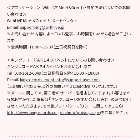
＜アプリケーション「WithLIVE Meet&Greet」・参加方法についてのお問
い合わせ＞
WithLIVE Meet&Greet サポートセンター
E-mail：
support-mg@withlive.jp
※お問い合わせ内容によってはお返事にお時間をいただく場合がござい
ます。
※営業時間：11:00〜18:00（土日祝祭日を除く）
＜キングレコードＡＫＢ４８イベントについてのお問い合わせ＞
キングレコードＡＫＢ４８イベントお問い合せ窓口
Tel：050-3612-6049（土日祝祭日を除く10:00〜18:00）
E-mail：
kingrecords-event-info@support-user.com
（上記問い合わせ先以外のお問い合せは固くお断りいたします。）
※メールに関しては、第三者のサーバーを経由しております。お客さまか
らおあずかりした情報は「キングレコードお問い合わせ窓口」のみで使用
させていただきます。その他プライバシーポリシーに関してはこちら(
http://www.kingrecords.co.jp/cs/info/privacy.aspx
)をご覧ください。