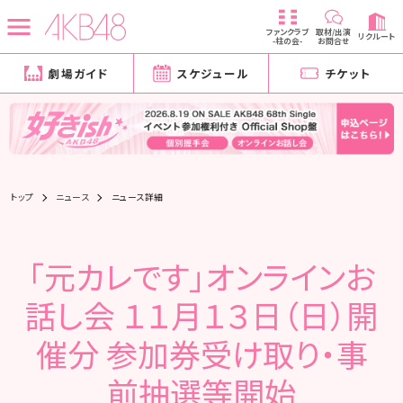
ファンクラブ
取材/出演
リクルート
-柱の会-
お問合せ
劇場ガイド
スケジュール
チケット
トップ
ニュース
ニュース詳細
「元カレです」オンラインお
話し会 １１月１３日（日）開
催分 参加券受け取り・事
前抽選等開始