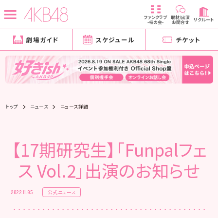
ファンクラブ
取材/出演
リクルート
-柱の会-
お問合せ
劇場ガイド
スケジュール
チケット
トップ
ニュース
ニュース詳細
【17期研究生】「Funpalフェ
ス Vol.2」出演のお知らせ
公式ニュース
2022.11.05