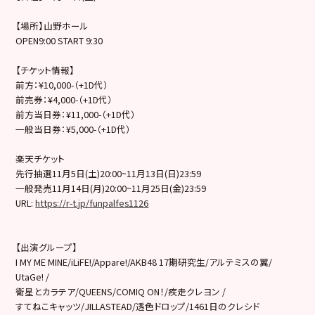
【場所】山野ホール
OPEN9:00 START 9:30
【チケット情報】
前方：¥10,000-（+1D代）
前売券：¥4,000-（+1D代）
前方当日券：¥11,000-（+1D代）
一般当日券：¥5,000-（+1D代）
楽天チケット
先行抽選11月5日(土)20:00~11月13日(日)23:
59
一般発売11月14日(月)20:00~11月25日(金)
23:59
URL:
https://r-t.jp/funpalfes1126
【出演グループ】
I MY ME MINE/iLiFE!/Appare!/AKB48 17期研究生/アルテミスの翼/
UtaGe! /
衛星とカラテア/QUEENS/COMIQ ON！/疾走クレヨン /
すてねこキャッツ/JILLASTEAD/透色ドロップ/
1461日のクレシド