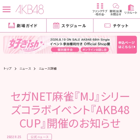
ファンクラブ
取材/出演
リクルート
-柱の会-
お問合せ
劇場ガイド
スケジュール
チケット
トップ
ニュース
ニュース詳細
セガNET麻雀『MJ』シリー
ズコラボイベント『AKB48
CUP』開催のお知らせ
公式ニュース
2022.11.25