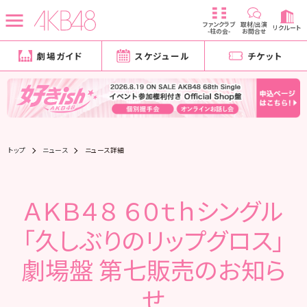
ファンクラブ
取材/出演
リクルート
-柱の会-
お問合せ
劇場ガイド
スケジュール
チケット
トップ
ニュース
ニュース詳細
ＡＫＢ４８ ６０ｔｈシングル
「久しぶりのリップグロス」
劇場盤 第七販売のお知ら
せ