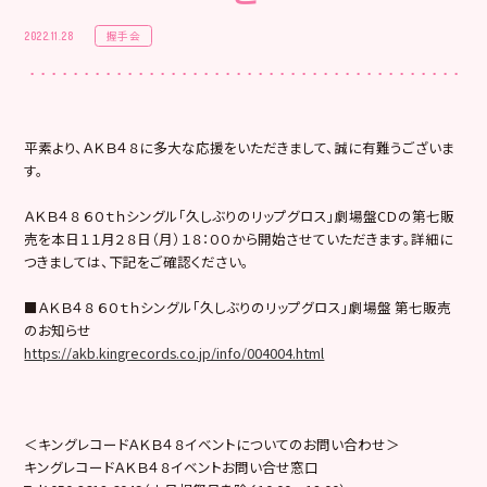
握手会
2022.11.28
平素より、ＡＫＢ４８に多大な応援をいただきまして、誠に有難うございま
す。
ＡＫＢ４８ ６０ｔｈシングル「久しぶりのリップグロス」劇場盤CＤの第七販
売を本日１１月２８日（月）１８：００から開始させていただきます。詳細に
つきましては、下記をご確認ください。
■ＡＫＢ４８ ６０ｔｈシングル「久しぶりのリップグロス」劇場盤 第七販売
のお知らせ
https://akb.kingrecords.co.jp/info/004004.html
＜キングレコードＡＫＢ４８イベントについてのお問い合わせ＞
キングレコードＡＫＢ４８イベントお問い合せ窓口