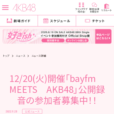
ファンクラブ
取材/出演
リクルート
-柱の会-
お問合せ
劇場ガイド
スケジュール
チケット
トップ
ニュース
ニュース詳細
12/20(火)開催「bayfm
MEETS AKB48」公開録
音の参加者募集中！！
公式ニュース
2022.11.28