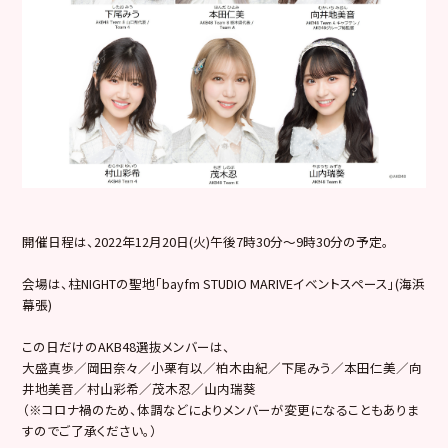
開催日程は、2022年12月20日(火)午後7時30分～
9時30分の予定。
会場は、柱NIGHTの聖地「bayfm STUDIO MARIVEイベントスペース」(海浜
幕張)
この日だけのAKB48選抜メンバーは、
大盛真歩／岡田奈々／小栗有以／柏木由紀／下尾みう／本田仁美／向
井地美音／
村山彩希／茂木忍／山内瑞葵
（※コロナ禍のため、
体調などによりメンバーが変更になることもありま
すのでご了承く
ださい。）