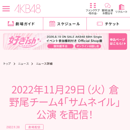
ファンクラブ
取材/出演
リクルート
-柱の会-
お問合せ
劇場ガイド
スケジュール
チケット
トップ
ニュース
ニュース詳細
2022年11月29日（火） 倉
野尾チーム4「サムネイル」
公演 を配信！
劇場配信
2022.11.30