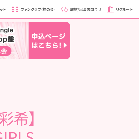
ット
ファンクラブ
-柱の会-
取材/出演
お問合せ
リクルート
彩希】
IRLS