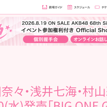
劇場ガイド
スケジュール
チケ
田奈々・浅井七海・村山
30(水)発売「BIG ONE G