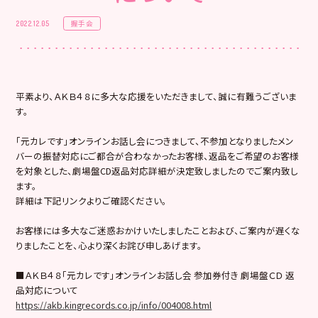
握手会
2022.12.05
平素より、ＡＫＢ４８に多大な応援をいただきまして、誠に有難うございま
す。
「元カレです」オンラインお話し会につきまして、不参加となりましたメン
バーの振替対応にご都合が合わなかったお客様、返品をご希望のお客様
を対象とした、劇場盤CD返品対応詳細が決定致しましたのでご案内致し
ます。
詳細は下記リンクよりご確認ください。
お客様には多大なご迷惑おかけいたしましたことおよび、ご案内が遅くな
りましたことを、心より深くお詫び申しあげます。
■ＡＫＢ４８「元カレです」オンラインお話し会 参加券付き 劇場盤ＣＤ 返
品対応について
https://akb.kingrecords.co.jp/info/004008.html