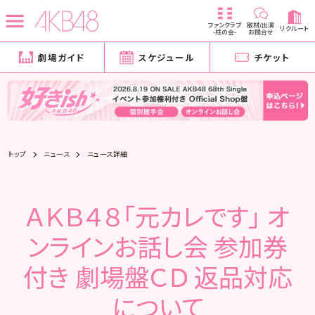
ファンクラブ
取材/出演
リクルート
-柱の会-
お問合せ
劇場ガイド
スケジュール
チケット
トップ
ニュース
ニュース詳細
ＡＫＢ４８「元カレです」 オ
ンラインお話し会 参加券
付き 劇場盤ＣＤ 返品対応
について