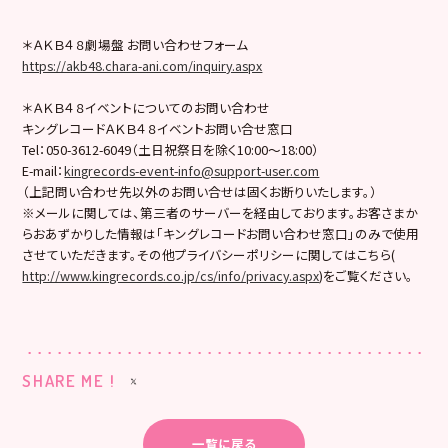
＊ＡＫＢ４８劇場盤 お問い合わせフォーム
https://akb48.chara-ani.com/inquiry.aspx
＊ＡＫＢ４８イベントについてのお問い合わせ
キングレコードＡＫＢ４８イベントお問い合せ窓口
Tel：050-3612-6049（土日祝祭日を除く10:00〜18:00）
E-mail：
kingrecords-event-info@support-user.com
（上記問い合わせ先以外のお問い合せは固くお断りいたします。）
※メールに関しては、第三者のサーバーを経由しております。お客さまか
らおあずかりした情報は「キングレコードお問い合わせ窓口」のみで使用
させていただきます。その他プライバシーポリシーに関してはこちら(
http://www.kingrecords.co.jp/cs/info/privacy.aspx
)をご覧ください。
SHARE ME !
一覧に戻る