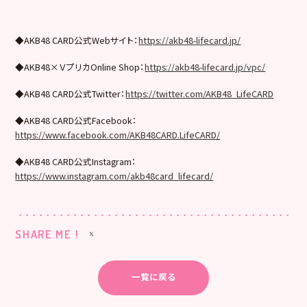
◆AKB48 CARD公式Webサイト：
https://akb48-lifecard.jp/
◆AKB48×ＶプリカOnline Shop：
https://akb48-lifecard.jp/vpc/
◆AKB48 CARD公式Twitter：
https://twitter.com/AKB48_LifeCARD
◆AKB48 CARD公式Facebook：
https://www.facebook.com/AKB48CARD.LifeCARD/
◆AKB48 CARD公式Instagram：
https://www.instagram.com/akb48card_lifecard/
SHARE ME !
一覧に戻る