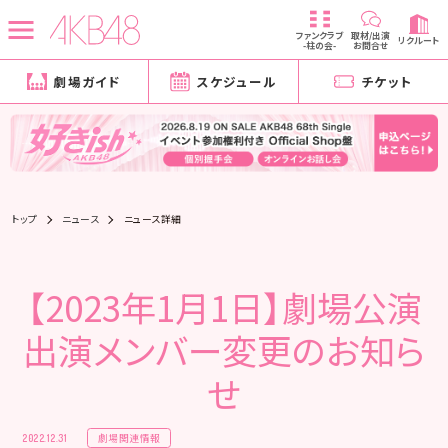
ファンクラブ
取材/出演
リクルート
-柱の会-
お問合せ
劇場ガイド
スケジュール
チケット
トップ
ニュース
ニュース詳細
【2023年1月1日】劇場公演
出演メンバー変更のお知ら
せ
劇場関連情報
2022.12.31