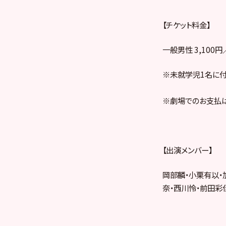
【チケット料金】
一般男性 3,100
※未就学児1名に付
※劇場でのお支払は
【出演メンバー】
岡部麟・小栗有以・
奈・西川怜・前田彩