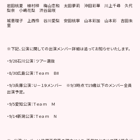
岩田桃夏 植村梓 梅山恋和 太田夢莉 沖田彩華 川上千尋 久代
梨奈 小嶋花梨 渋谷凪咲
城恵理子 上西怜 谷川愛梨 安田桃寧 山本彩加 山本彩 吉田朱
里
※下記、公演に関しての出演メンバー詳細は追ってお知らせいたします。
・9/28石川公演：ツアー選抜
・8/30広島公演：Ｔｅａｍ ＢII
・9/3兵庫公演：Ｕ－１９メンバー ※9/3時点で19歳以下のメンバー全員
出演予定。
・9/5愛知公演：Ｔｅａｍ Ｍ
・9/14新潟公演：Ｔｅａｍ Ｎ