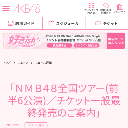
ファンクラブ
取材/出演
リクルート
-柱の会-
お問合せ
劇場ガイド
スケジュール
チケット
トップ
ニュース
ニュース詳細
「ＮＭＢ４８全国ツアー(前
半6公演)／チケット一般最
終発売のご案内」
イベント情報
2018.07.17