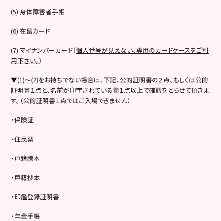
(5) 身体障害者手帳
(6) 在留カード
(7) マイナンバーカード（
個人番号が見えない、専用のカードケースをご利
用下さい。
）
▼(1)～(7)をお持ちでない場合は、下記、公的証明書の２点、もしくは公的
証明書１点と、名前が印字されている物１点以上で確認をとらせて頂きま
す。（公的証明書１点ではご入場できません）
・保険証
・住民票
・戸籍謄本
・戸籍抄本
・印鑑登録証明書
・年金手帳