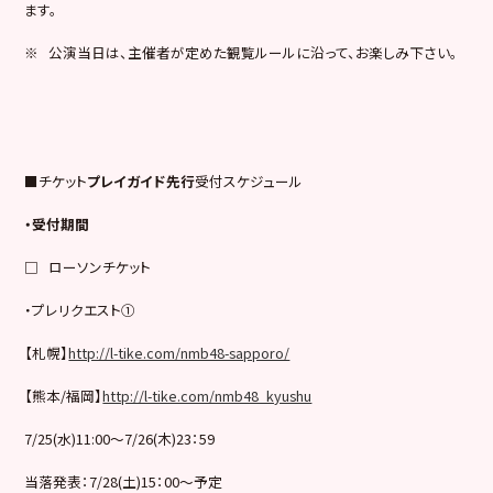
ます。
※ 公演当日は、主催者が定めた観覧ルールに沿って、お楽しみ下さい。
■チケット
プレイガイド先行
受付スケジュール
・受付期間
□ ローソンチケット
・プレリクエスト①
【札幌】
http://l-tike.com/nmb48-sapporo/
【熊本/福岡】
http://l-tike.com/nmb48_kyushu
7/25(水)11:00～7/26(木)23：59
当落発表：7/28(土)15：00〜予定