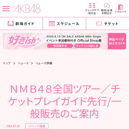
ファンクラブ
取材/出演
リクルート
-柱の会-
お問合せ
劇場ガイド
スケジュール
チケット
トップ
ニュース
ニュース詳細
ＮＭＢ４８全国ツアー／チ
ケットプレイガイド先行/一
般販売のご案内
イベント情報
2018.07.20