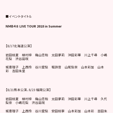
■イベントタイトル
ＮＭＢ４８
LIVE TOUR 2018 in Summer
【8/17北海道公演】
岩田桃夏 植村梓 梅山恋和 太田夢莉 沖田彩華 川上千尋 小嶋
花梨 渋谷凪咲
城恵理子 上西怜 谷川愛梨 堀詩音 山尾梨奈 山本彩加 山本
彩 吉田朱里
【8/21熊本公演、8/23 福岡公演】
岩田桃夏 植村梓 梅山恋和 太田夢莉 沖田彩華 川上千尋 久代
梨奈 小嶋花梨 渋谷凪咲
城恵理子 上西怜 谷川愛梨 安田桃寧 山本彩加 山本彩 吉田朱