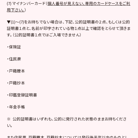
(7) マイナンバーカード（
個人番号が見えない、専用のカードケースをご利
用下さい。
）
▼(1)～(7)をお持ちでない場合は、下記、公的証明書の２点、もしくは公的
証明書１点と、名前が印字されている物１点以上で確認をとらせて頂きま
す。（公的証明書１点ではご入場できません）
・保険証
・住民票
・戸籍謄本
・戸籍抄本
・印鑑登録証明書
・年金手帳
※ 公的証明書はいずれも、公的に発行された状態のままお持ちくださ
い。
また住民票、戸籍謄本、戸籍抄本については発行後半年以内のものとし