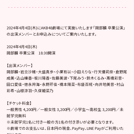
2024年4月4日(木)にAKB48劇場にて実施いたします「岡部麟 卒業公演」
の出演メンバーとお申込みについてご案内いたします。
2024年4月4日(木)
岡部麟 卒業公演 18:30開演
【出演メンバー】
岡部麟・岩立沙穂・大盛真歩・小栗有以・小田えりな・行天優莉奈・倉野尾
成美・込山榛香・坂川陽香・佐藤美波・下尾みう・鈴木くるみ・髙橋彩音・
田口愛佳・徳永羚海・永野芹佳・橋本陽菜・布袋百椛・向井地美音・村山
彩希・山根涼羽・久保姫菜乃
【チケット料金】
一般男性 4,200円／一般女性 3,200円／小学生～高校生 3,200円／未
就学児無料
※未就学児1名に付き一般の方1名の付き添いが必要となります。
※劇場でのお支払いは、日本円の現金、PayPay、LINE Payがご利用いた