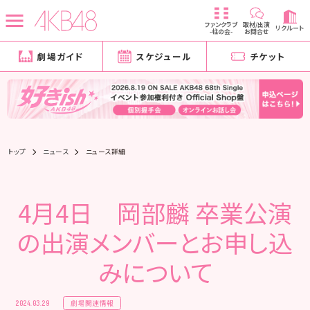
ファンクラブ
取材/出演
リクルート
-柱の会-
お問合せ
劇場ガイド
スケジュール
チケット
トップ
ニュース
ニュース詳細
4月4日 岡部麟 卒業公演
の出演メンバーとお申し込
みについて
劇場関連情報
2024.03.29