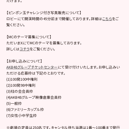
だけます。
【ピンポン玉チャレンジ付き写真販売について】
ロビーにて開演時間の45分前まで開催しております。詳細は
こちら
をご
覧ください。
【MCのテーマ募集について】
ただいまXにてMCのテーマを募集しております。
詳しくは
コチラ
をご覧ください。
【お申し込みについて】
AKB48グループチケットセンター
にて受け付けいたします。お申し込みい
ただける応募枠は下記のとおりです。
(1)100発100中権利
(2)100発98中権利
(3)柱の会会員枠
(4)AKB48グループ映像倉庫会員枠
(5)一般枠
(6)ファミリーカップル枠
(7)女性小中学生枠
※劇場の定員は250名です。キャンセル待ち当選は1番～100番まで発行