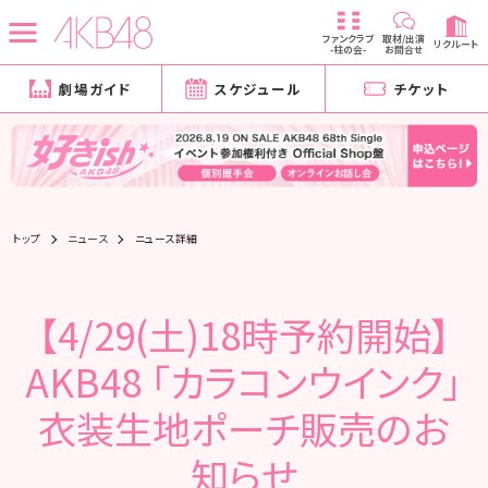
ファンクラブ
取材/出演
リクルート
-柱の会-
お問合せ
劇場ガイド
スケジュール
チケット
トップ
ニュース
ニュース詳細
【4/29(土)18時予約開始】
AKB48 「カラコンウインク」
衣装生地ポーチ販売のお
知らせ