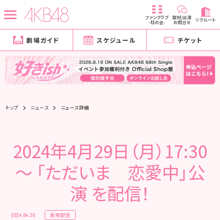
ファンクラブ
取材/出演
リクルート
-柱の会-
お問合せ
劇場ガイド
スケジュール
チケット
トップ
ニュース
ニュース詳細
2024年4月29日（月）17:30
～ 「ただいま 恋愛中」公
演 を配信！
劇場配信
2024.04.30