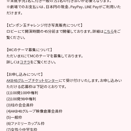
※未就学児1名に付き一般の方1名の付き添いが必要となります。
※劇場でのお支払いは、日本円の現金、PayPay、LINE Payがご利用いた
だけます。
【ピンポン玉チャレンジ付き写真販売について】
ロビーにて開演時間の45分前まで開催しております。詳細は
こちら
をご
覧ください。
【MCのテーマ募集について】
ただいまXにてMCのテーマを募集しております。
詳しくは
コチラ
をご覧ください。
【お申し込みについて】
AKB48グループチケットセンター
にて受け付けいたします。お申し込みい
ただける応募枠は下記のとおりです。
(1)100発100中権利
(2)100発98中権利
(3)柱の会会員枠
(4)AKB48グループ映像倉庫会員枠
(5)一般枠
(6)ファミリーカップル枠
(7)女性小中学生枠