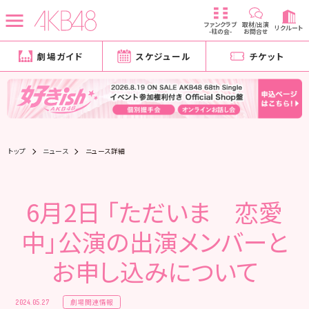
ファンクラブ
取材/出演
リクルート
-柱の会-
お問合せ
劇場ガイド
スケジュール
チケット
トップ
ニュース
ニュース詳細
6月2日 「ただいま 恋愛
中」公演の出演メンバーと
お申し込みについて
劇場関連情報
2024.05.27