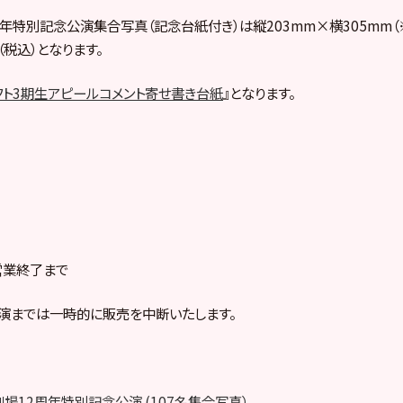
2周年特別記念公演集合写真（記念台紙付き）は縦203mm×横305mm（
（税込）となります。
フト3期生アピールコメント寄せ書き台紙
』となります。
営業終了まで
演までは一時的に販売を中断いたします。
48劇場12周年特別記念公演 (107名集合写真）