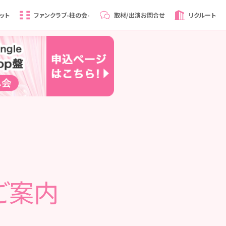
ット
ファンクラブ
-柱の会-
取材/出演
お問合せ
リクルート
ご案内