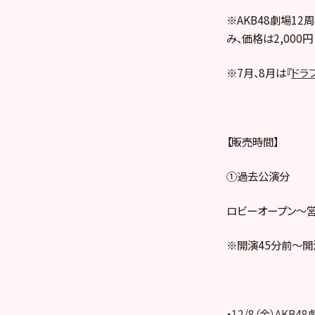
※AKB48劇場1
み、価格は2,000円
※7月、8月は『
ドラ
【販売時間】
①過去公演分
ロビーオープン～
※開演45分前～開
・
12/8（金）AKB