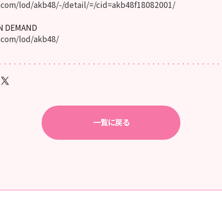
com/lod/akb48/-/detail/=/cid=akb48f18082001/
ON DEMAND
.com/lod/akb48/
一覧に戻る