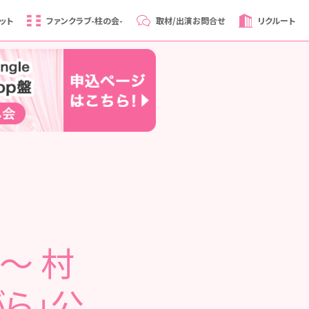
ット
ファンクラブ
-柱の会-
取材/出演
お問合せ
リクルート
0～ 村
ら」公