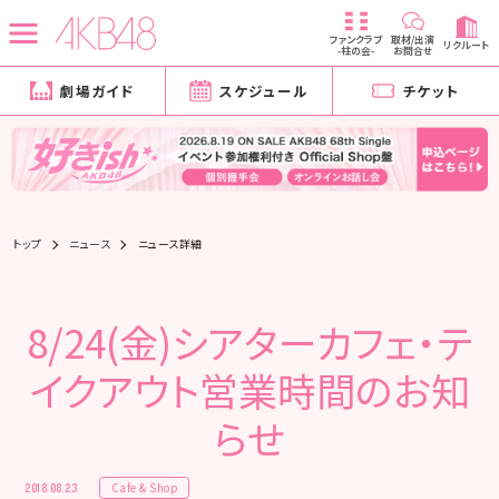
ファンクラブ
取材/出演
リクルート
-柱の会-
お問合せ
劇場ガイド
スケジュール
チケット
トップ
ニュース
ニュース詳細
8/24(金)シアターカフェ・テ
イクアウト営業時間のお知
らせ
Cafe & Shop
2018.08.23