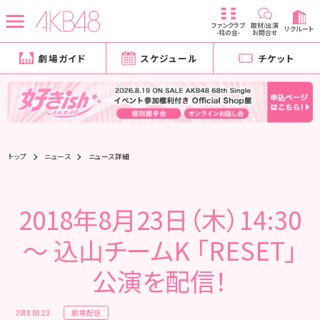
ファンクラブ
取材/出演
リクルート
-柱の会-
お問合せ
劇場ガイド
スケジュール
チケット
トップ
ニュース
ニュース詳細
2018年8月23日（木）14:30
～ 込山チームK 「RESET」
公演を配信！
劇場配信
2018.08.23