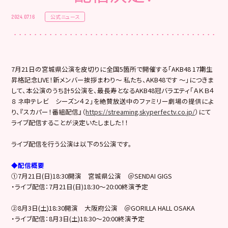
公式ニュース
2024.07.16
7月21日の宮城県公演を皮切りに全国5箇所で開催する「AKB48 17期生
昇格記念LIVE！新メンバー挨拶まわり〜 私たち、AKB48です 〜」につきま
して、本公演のうち計5公演を、最長寿となるAKB48冠バラエティ「ＡＫＢ４
８ ネ申テレビ シーズン４２」を絶賛放送中のファミリー劇場の提供によ
り、『スカパー！番組配信』（
https://streaming.skyperfectv.co.jp/
）にて
ライブ配信することが決定いたしました！！
ライブ配信を行う公演は以下の5公演です。
◆配信概要
①7月21日(日)18:30開演 宮城県公演 ＠SENDAI GIGS
・ライブ配信：7月21日(日)18:30〜20:00終演予定
②8月3日(土)18:30開演 大阪府公演 ＠GORILLA HALL OSAKA
・ライブ配信：8月3日(土)18:30〜20:00終演予定