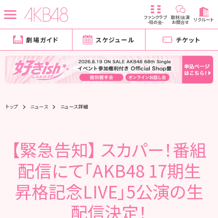
ファンクラブ
取材/出演
リクルート
-柱の会-
お問合せ
劇場ガイド
スケジュール
チケット
トップ
ニュース
ニュース詳細
【緊急告知】 スカパー！番組
配信にて「AKB48 17期生
昇格記念LIVE」5公演の生
配信決定！